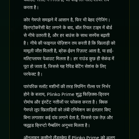
करता है।
कोर गेमप्ले समझने में आसान है, फिर भी बेहद एंगेजिंग।
क्रिप्टोकरेंसी बेट लगाने के बाद, बॉल रियल टाइम में बोर्ड
से नीचे उतरती है, और हर बाउंस के साथ सस्पेंस बढ़ाती
है। नीचे की फाइनल पोज़िशन तय करती है कि खिलाड़ी को
मामूली जीत मिलती है, ब्रेक-ईवन रिज़ल्ट आता है, या हाई-
मल्टिप्लायर पेआउट मिलता है। हर राउंड कुछ ही सेकंड में
पूरा हो जाता है, जिससे यह रैपिड बेटिंग सेशंस के लिए
परफेक्ट है।
पारंपरिक स्लॉट मशीनों की तरह स्पिनिंग रील्स पर निर्भर
होने के बजाय, Plinko Prime शुद्ध फिज़िक्स-ड्रिवन
रोमांच और इंस्टेंट नतीजों पर फोकस करता है। क्विक
गेमप्ले लूप खिलाड़ियों को लंबी एनिमेशन का इंतज़ार किए
बिना लगातार कई दांव लगाने देता है, जिससे एक तेज़ और
फ्लूइड क्रिप्टो गैम्बलिंग अनुभव मिलता है।
ऑनलाइन कसीनो लैंडस्केप में Plinko Prime को अलग