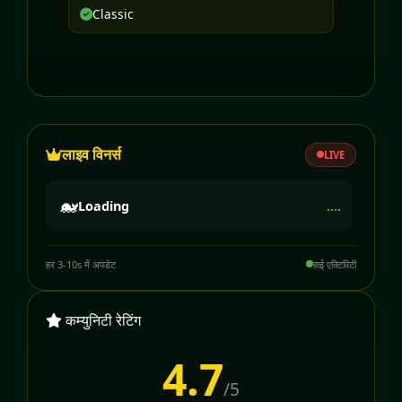
Classic
लाइव विनर्स
LIVE
🐋
Loading
....
हर 3-10s में अपडेट
हाई एक्टिविटी
कम्युनिटी रेटिंग
4.7
/5