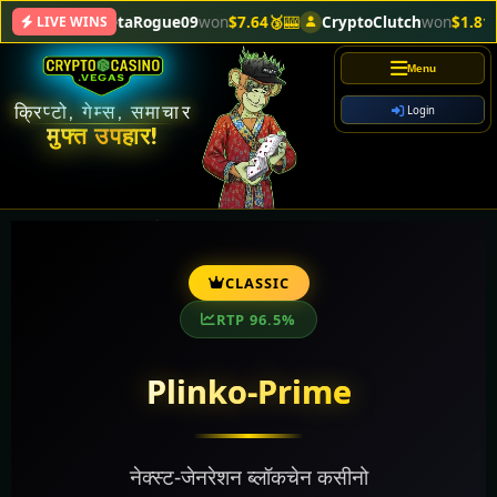
MetaRogue09
won
$7.64🥉
🎰
CryptoClutch
won
$1.81🍌

LIVE WINS
Menu
क्रिप्टो, गेम्स, समाचार
Login
मुफ्त उपहार!
CLASSIC
RTP 96.5%
Plinko-Prime
नेक्स्ट-जेनरेशन ब्लॉकचेन कसीनो