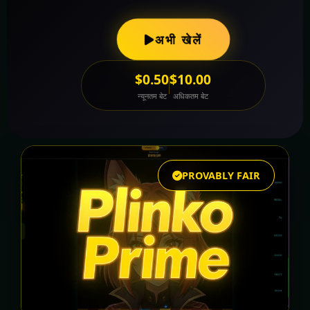
अभी खेलें
$0.50
$10.00
न्यूनतम बेट
अधिकतम बेट
PROVABLY FAIR