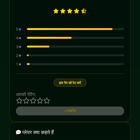
5★
4★
3★
2★
1★
इस गेम को रेट करें
आपकी रेटिंग:
सबमिट
प्लेयर क्या कहते हैं