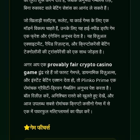
को तुरंत शुरू करने देता है, जबकि अनुभवी गैम्बलर्स तेज़,
बिना रुकावट वाले बेटिंग सेशंस का आनंद ले सकते हैं।
जो खिलाड़ी स्लॉट्स, रूलेट, या कार्ड गेम्स के लिए एक
मॉडर्न विकल्प चाहते हैं, उनके लिए यह हाई-स्पीड ड्रॉप गेम
एक फ्रेश और एंगेजिंग अनुभव देता है। यह विज़ुअल
एक्साइटमेंट, रैपिड रिज़ल्ट्स, और क्रिप्टोकरेंसी बेटिंग
टेक्नोलॉजी की ट्रांसपेरेंसी को एक साथ जोड़ता है।
अगर आप एक
provably fair crypto casino
game
ढूंढ रहे हैं जो फास्ट गेमप्ले, डायनामिक विज़ुअल्स,
और इंस्टेंट बेटिंग एक्शन देता हो, तो Plinko Prime एक
रोमांचक ग्रैविटी-ड्रिवन गैम्बलिंग अनुभव पेश करता है।
बॉल रिलीज़ करें, अनिश्चित रास्ते को खुलते हुए देखें, और
आज उपलब्ध सबसे रोमांचक क्रिप्टो कसीनो गेम्स में से
एक में पावरफुल मल्टिप्लायर्स का पीछा करें।
गेम फीचर्स