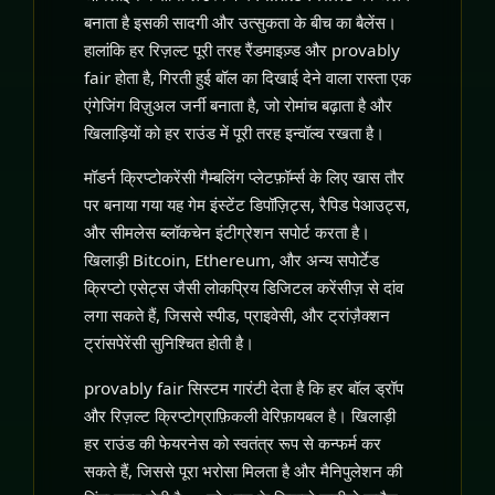
बनाता है इसकी सादगी और उत्सुकता के बीच का बैलेंस।
हालांकि हर रिज़ल्ट पूरी तरह रैंडमाइज़्ड और provably
fair होता है, गिरती हुई बॉल का दिखाई देने वाला रास्ता एक
एंगेजिंग विज़ुअल जर्नी बनाता है, जो रोमांच बढ़ाता है और
खिलाड़ियों को हर राउंड में पूरी तरह इन्वॉल्व रखता है।
मॉडर्न क्रिप्टोकरेंसी गैम्बलिंग प्लेटफ़ॉर्म्स के लिए खास तौर
पर बनाया गया यह गेम इंस्टेंट डिपॉज़िट्स, रैपिड पेआउट्स,
और सीमलेस ब्लॉकचेन इंटीग्रेशन सपोर्ट करता है।
खिलाड़ी Bitcoin, Ethereum, और अन्य सपोर्टेड
क्रिप्टो एसेट्स जैसी लोकप्रिय डिजिटल करेंसीज़ से दांव
लगा सकते हैं, जिससे स्पीड, प्राइवेसी, और ट्रांज़ैक्शन
ट्रांसपेरेंसी सुनिश्चित होती है।
provably fair सिस्टम गारंटी देता है कि हर बॉल ड्रॉप
और रिज़ल्ट क्रिप्टोग्राफ़िकली वेरिफ़ायबल है। खिलाड़ी
हर राउंड की फेयरनेस को स्वतंत्र रूप से कन्फर्म कर
सकते हैं, जिससे पूरा भरोसा मिलता है और मैनिपुलेशन की