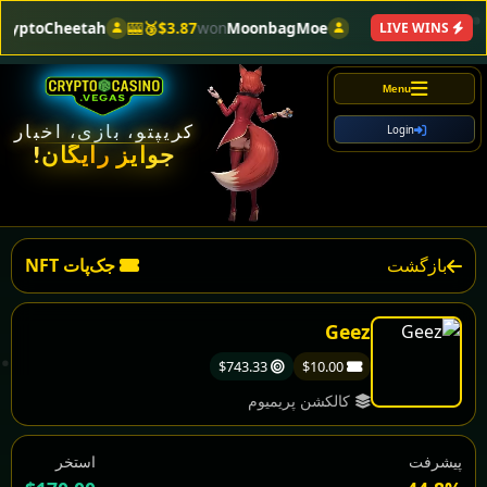
ryptoCheetah
🎰
$3.87🥉
won
MoonbagMoe
LIVE WINS
Menu
کریپتو، بازی، اخبار
Login
جوایز رایگان!
بازگشت
جک‌پات NFT
Geez
$743.33
$10.00
کالکشن پریمیوم
پیشرفت
استخر