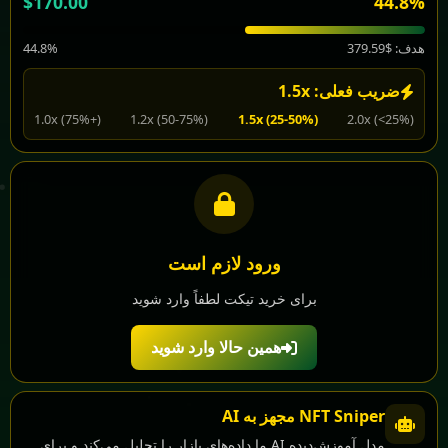
$170.00
44.8%
هدف: $379.59
44.8%
ضریب فعلی: 1.5x
1.0x (75%+)
1.2x (50-75%)
1.5x (25-50%)
2.0x (<25%)
ورود لازم است
برای خرید تیکت لطفاً وارد شوید
همین حالا وارد شوید
NFT Sniper مجهز به AI
مدل آموزش‌دیده AI ما داده‌های بازار را تحلیل می‌کند و برای