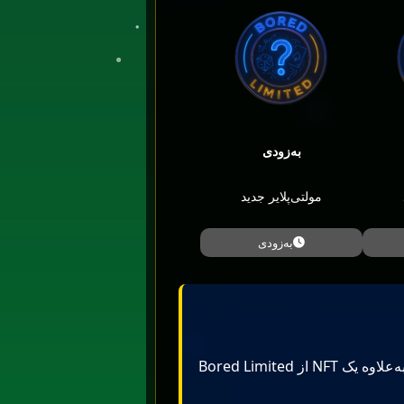
به‌زودی
مولتی‌پلایر جدید
به‌زودی
مولتی‌پلایرهای تو می‌توانند با هم ترکیب شوند تا پاداش‌های بیشتری بگیری. برای مثال، یک نشان OG (1.1x) به‌علاوه یک NFT از Bored Limited