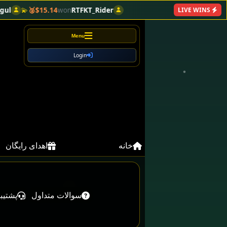
4🥈
won
RTFKT_Rider
LIVE WINS
Menu
Login
خانه
اهدای رایگان
سوالات متداول
پشتیب