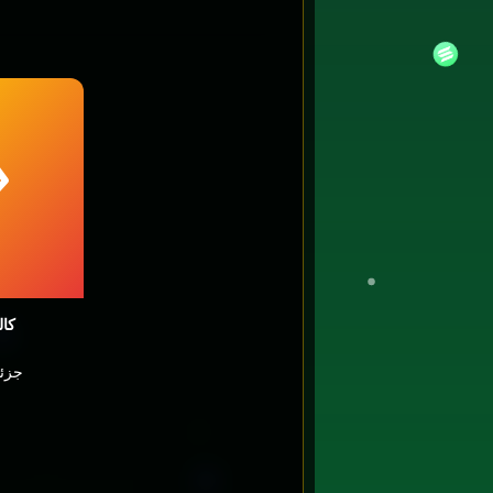
کال
جزئی