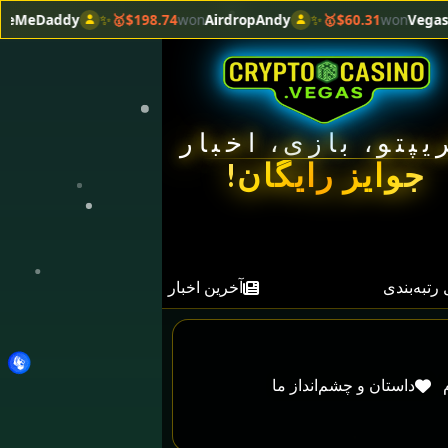
✨
$198.74🥇
won
AirdropAndy
✨
$60.31🥇
won
VegasMoon
🎰
$6
یپتو، بازی، اخبار
جوایز رایگان!
رتبه‌بندی
آخرین اخبار
داستان و چشم‌انداز ما