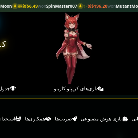
.49🥉
won
SpinMaster007
✨
$196.20🥇
won
MutantMogul
💫
$15.1
کر
بازی‌های کریپتو کازینو
جدول 
انی
بازی هوش مصنوعی
ضریب‌ها
همکاری‌ها
استخدام