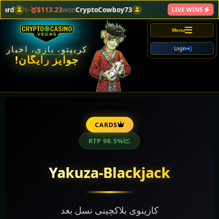
rd
✨
$113.23🥇
won
CryptoCowboy73
LIVE WINS
Menu
کریپتو، بازی، اخبار
Login
جوایز رایگان!
CARDS
RTP 96.5%
Yakuza-Blackjack
کازینوی بلاکچینی نسل بعد