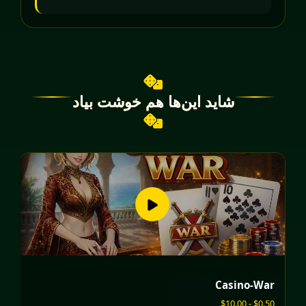
شاید این‌ها هم خوشت بیاد
er
Casino-War
$10.00
$0.50 - $10.00