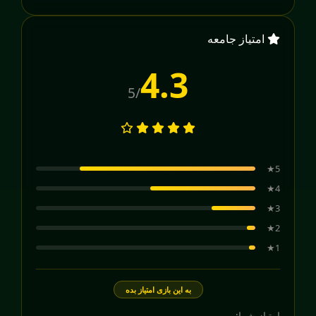
امتیاز جامعه
4.3
/5
5★
4★
3★
2★
1★
به این بازی امتیاز بده
امتیاز شما: