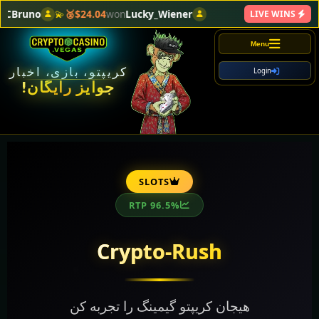
runo
💫
$24.04🥈
won
Lucky_Wiener
LIVE WINS
Menu
کریپتو، بازی، اخبار
Login
جوایز رایگان!
SLOTS
RTP 96.5%
Crypto-Rush
هیجان کریپتو گیمینگ را تجربه کن